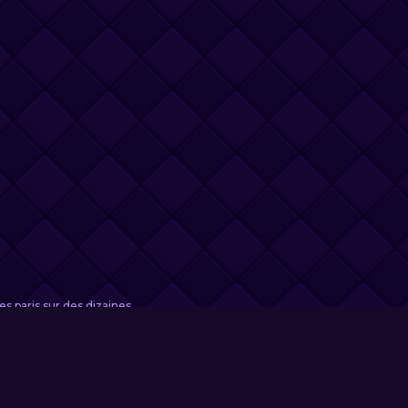
s paris sur des dizaines
ent être trouvés ici, car nous
eball, du tennis et du volley-ball,
importe quel événement qui attire
disponibles pour les paris en ligne