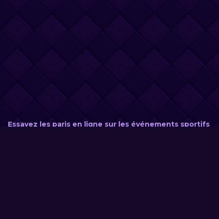
Essayez les paris en ligne sur les événements sportifs
en live RoyalGame
La plateforme de paris en ligne RoyalGame accueille des joueurs du
monde entier et accepte les paris sur des dizaines d'événements
sportifs en direct et sur les e-sports. Tous les sports populaires ou de
niche peuvent être trouvés ici, car nous proposons des opportunités
Afficher plus
de paris en ligne sur d'innombrables événements. Du football, du
baseball, du tennis et du volley-ball, en passant par la boxe, les arts
martiaux et le golf, sur RoyalGame, vous pourrez parier sur
n'importe quel événement qui attire votre attention. Toutes les
compétitions en live sont répertoriées sur notre page sports et sont
Clavardage En
disponibles pour les paris en ligne 24h/24 et 7j/7.