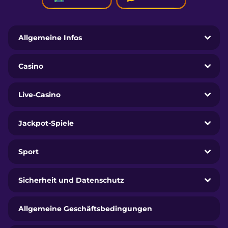
Allgemeine Infos
Casino
Live-Casino
Jackpot-Spiele
Sport
Sicherheit und Datenschutz
Allgemeine Geschäftsbedingungen