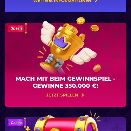
WEITERE INFORMATIONEN
Spezial
MACH MIT BEIM GEWINNSPIEL -
GEWINNE 350.000 €!
JETZT SPIELEN
Casino