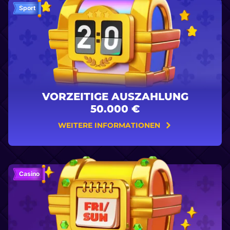
Sport
VORZEITIGE AUSZAHLUNG
50.000 €
WEITERE INFORMATIONEN
Casino