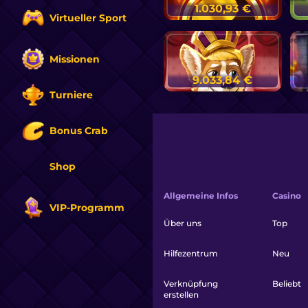
1.030,93 €
Virtueller Sport
Doggy Riches Megaways
Missionen
9.033,84 €
Turniere
Bonus Crab
Shop
Allgemeine Infos
Casino
VIP-Programm
Über uns
Top
Hilfezentrum
Neu
Verknüpfung
Beliebt
erstellen