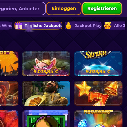
Einloggen
Registrieren
egorien, Anbieter
& Wins
Tägliche Jackpots
Jackpot Play
Alle J
gaWays
Piggy Riches Megaways
777 Diamond Strike
9.033,84 €
9.033,84 €
Gonzo's Quest Megaways
Mystery Reels Megaways
s
NFT Megaways
Gems Inferno Megaways