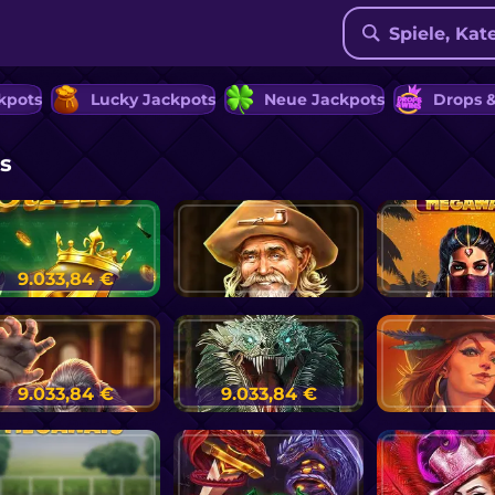
Spiele, Kat
kpots
Lucky Jackpots
Neue Jackpots
Drops 
s
Strike
Dynamite Riches Megaways
10,001 Nights Me
9.033,84 €
mate King Megaways
Serpent King
Bounty Raid
9.033,84 €
9.033,84 €
Golden Leprechaun Megaways
Dragon's Fire Megaways
Risque Megaway