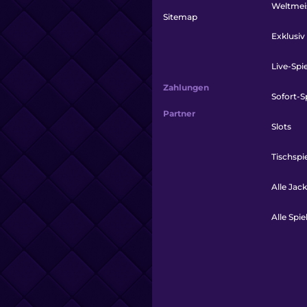
Weltmeis
Sitemap
Exklusiv
Live-Spie
Zahlungen
Sofort-S
Partner
Slots
Tischspi
Alle Jac
Alle Spie