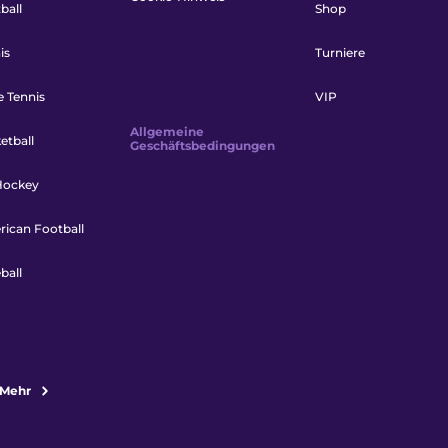
ball
Shop
is
Turniere
e Tennis
VIP
Allgemeine
etball
Geschäftsbedingungen
Hockey
ican Football
ball
Mehr