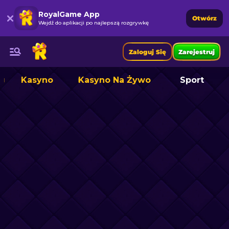
RoyalGame App
Otwórz
Wejdź do aplikacji po najlepszą rozgrywkę
Zaloguj Się
Zarejestruj
Kasyno
Kasyno Na Żywo
Sport