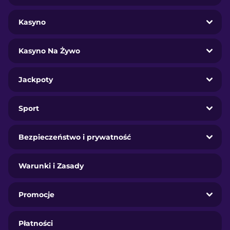
Kasyno
Kasyno Na Żywo
Jackpoty
Sport
Bezpieczeństwo i prywatność
Warunki i Zasady
Promocje
Płatności