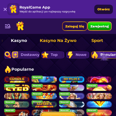
RoyalGame App
Otwórz
Wejdź do aplikacji po najlepszą rozgrywkę
Zaloguj Się
Zarejestruj
Kasyno
Kasyno Na Żywo
Sport
Dostawcy
Top
Nowe
Popular
Popularne
Nowość
5327,69 €
169 915,09 €
Break the Piggy Bank
3 Super Porky Banks
100 Golden Coins: Reel Fishing
Joker Streak XL: Hold and Win
Nowość
Nowość
Nowość
Nowość
Hot Step
4 Dragon Pots
Gemhalla Xtreme
Joker Coins Unlimited Fortune
Nowość
Nowość
Golden Fate 1000
3x3 Grand Crown: Hold the Spin
Nectar of Power
Tea Party of Fortune
Nowość
Nowość
Nowość
5327,69 €
Enriched
Serpent Gold: Hold & Win
Ze Zeus
Diamond Charge Hold & Win
Nowość
Nowość
Nowość
Three Reel Fruit Boost
Big Black Cock
Le Viking
Volcano Power - Hold & Hit 3x3