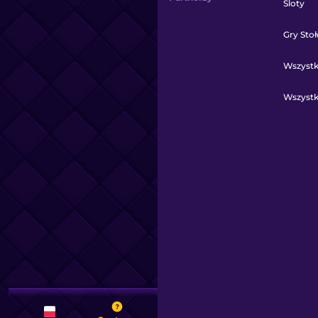
Sloty
Gry Sto
Wszystk
Wszystk