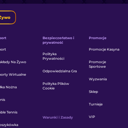
 Żywo
port
Bezpieczeństwo i
Promocje
prywatność
port
Promocje Kasyna
Polityka
Prywatności
akłady Na Żywo
Promocje
Sportowe
Odpowiedzialna Gra
porty Wirtualne
Wyzwania
Polityka Plików
iłka Nożna
Cookie
Sklep
nis
Turnieje
ble Tennis
VIP
Warunki i Zasady
oszykówka