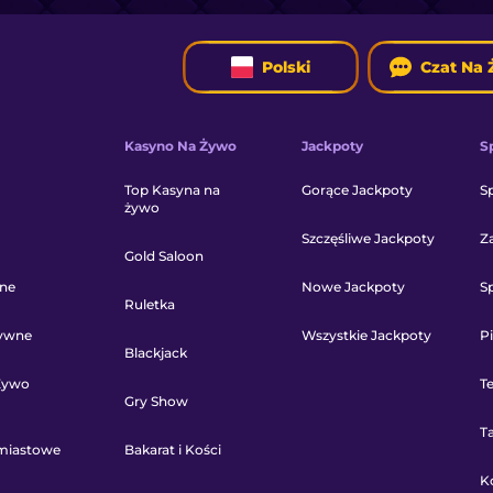
Polski
Czat Na
Kasyno Na Żywo
Jackpoty
S
Top Kasyna na
Gorące Jackpoty
S
żywo
Szczęśliwe Jackpoty
Z
Gold Saloon
rne
Nowe Jackpoty
S
Ruletka
zywne
Wszystkie Jackpoty
P
Blackjack
Żywo
Te
Gry Show
Ta
miastowe
Bakarat i Kości
K