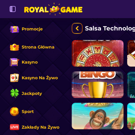
Salsa Technolo
Promocje
Super Zodiac Bingo
Pira
Strona Główna
Kasyno
Goal Bingo
Hal
Kasyno Na Żywo
Jackpoty
Jogo Dos Bichos Paraia
Far
Sport
Zakłady Na Żywo