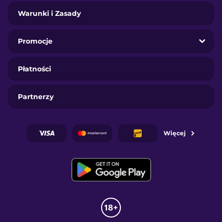
Warunki i Zasady
Promocje
Płatności
Partnerzy
Więcej