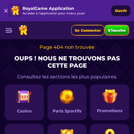
RoyalGame Application
Ouvrir
Accéder à l'application pour mieux jouer
Se Connecter
S'inscrire
Page 404 non trouvée
OUPS ! NOUS NE TROUVONS PAS
CETTE PAGE
Consultez les sections les plus populaires.
Promotions
Casino
Paris Sportifs