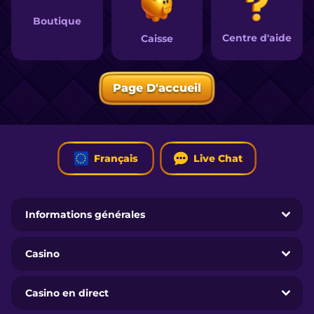
Boutique
Centre d'aide
Caisse
Page D'accueil
Français
Live Chat
Informations générales
Casino
Casino en direct