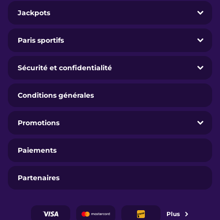
Jackpots
Paris sportifs
Sécurité et confidentialité
Conditions générales
Promotions
Paiements
Partenaires
Plus