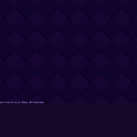
s paris sur des dizaines
ent être trouvés ici, car nous
eball, du tennis et du volley-ball,
importe quel événement qui attire
disponibles pour les paris en ligne