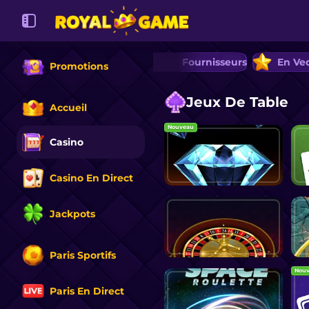
Fournisseurs
En Ve
Promotions
Jeux De Table
Accueil
Nouveau
Diamond Blackjack
Blac
Casino
Casino En Direct
European Roulette
Jackpots
Paris Sportifs
Nou
Virtual Space Roulette
Vid
Paris En Direct