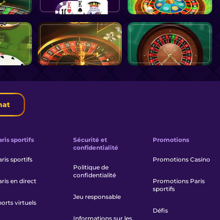
ker
American Roulette 3D
European Roulette
hat
ris sportifs
Sécurité et
Promotions
confidentialité
ris sportifs
Promotions Casino
Politique de
confidentialité
ris en direct
Promotions Paris
sportifs
Jeu responsable
orts virtuels
Défis
Informations sur les