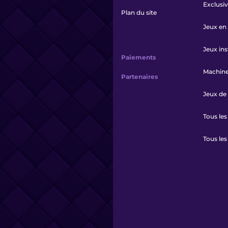
Exclusiv
Plan du site
Jeux en 
Jeux in
Paiements
Machine
Partenaires
Jeux de
Tous les
Tous les