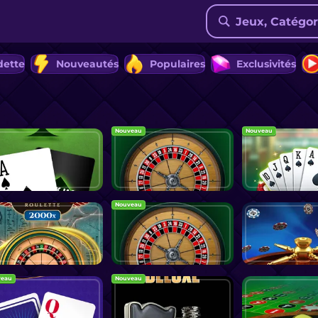
Jeux, Catégor
dette
Nouveautés
Populaires
Exclusivités
Nouveau
Nouveau
kJack Lucky Sevens
Virtual Roulette Phenom x72
Ultimate Texas 
Nouveau
Virtual Eye of Ra Roulette 2000x
Virtual Roulette Phenom x120
European Roulet
veau
Nouveau
eo Poker
Titan roulette deluxe
Apollo European 