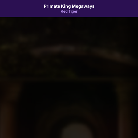
Primate King Megaways
Red Tiger