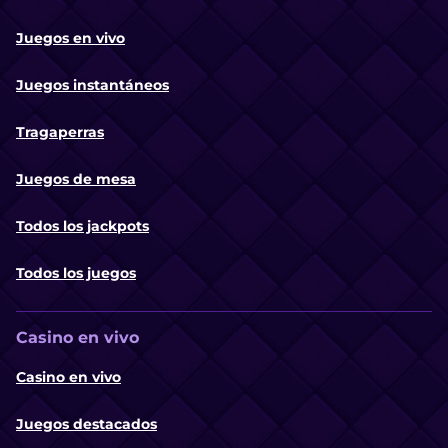
Juegos en vivo
Juegos instantáneos
Tragaperras
Juegos de mesa
Todos los jackpots
Todos los juegos
Casino en vivo
Casino en vivo
Juegos destacados