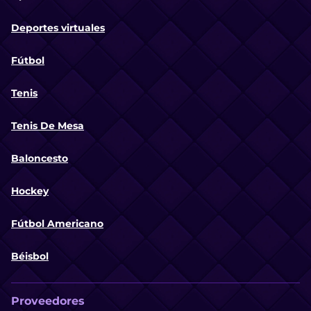
Deportes virtuales
Fútbol
Tenis
Tenis De Mesa
Baloncesto
Hockey
Fútbol Americano
Béisbol
Proveedores