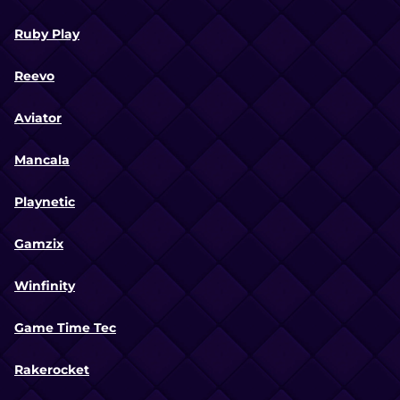
Ruby Play
Reevo
Aviator
Mancala
Playnetic
Gamzix
Winfinity
Game Time Tec
Rakerocket