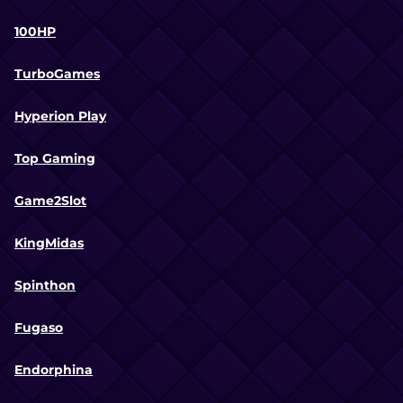
100HP
TurboGames
Hyperion Play
Top Gaming
Game2Slot
KingMidas
Spinthon
Fugaso
Endorphina