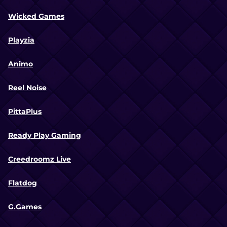
Wicked Games
Playzia
Animo
Reel Noise
PittaPlus
Ready Play Gaming
Creedroomz Live
Flatdog
G.Games