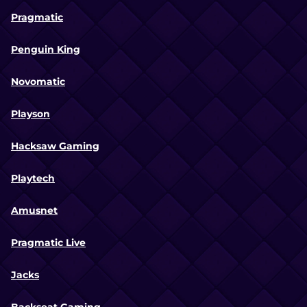
Pragmatic
Penguin King
Novomatic
Playson
Hacksaw Gaming
Playtech
Amusnet
Pragmatic Live
Jacks
Backseat Gaming