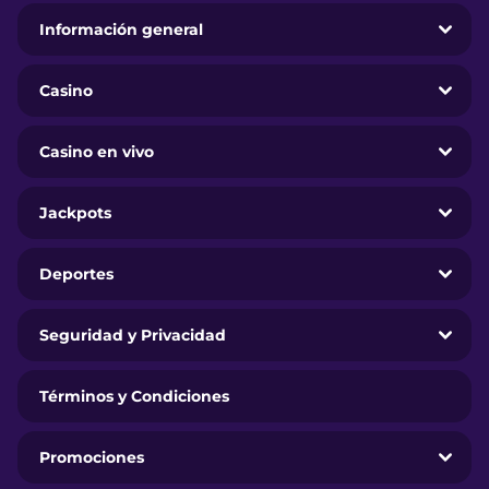
Información general
Casino
Casino en vivo
Jackpots
Deportes
Seguridad y Privacidad
Términos y Condiciones
Promociones