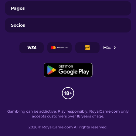
Pagos
Socios
Más
Gambling can be addictive. Play responsibly. RoyalGame.com only
accepts customers over 18 years of age.
2026 © RoyalGame.com All rights reserved.