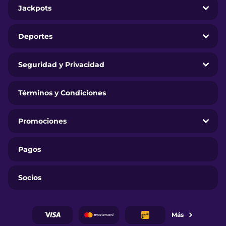
Jackpots
Deportes
Seguridad y Privacidad
Términos y Condiciones
Promociones
Pagos
Socios
Más