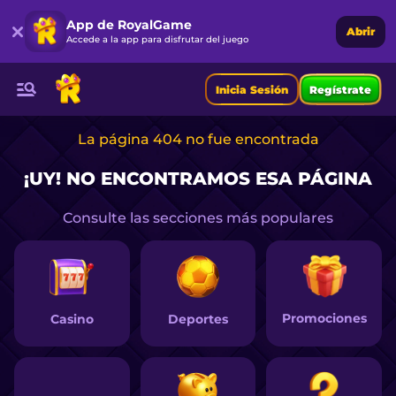
App de RoyalGame
Abrir
Accede a la app para disfrutar del juego
Inicia Sesión
Regístrate
La página 404 no fue encontrada
¡UY! NO ENCONTRAMOS ESA PÁGINA
Consulte las secciones más populares
Promociones
Casino
Deportes