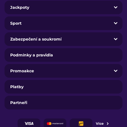
Jackpoty
Sport
Zabezpečení a soukromí
Podmínky a pravidla
Promoakce
Platby
Partneři
Více