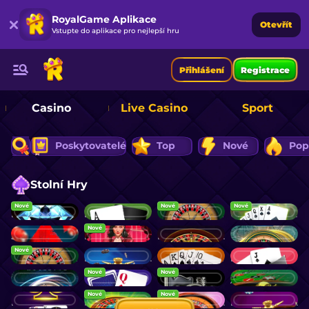
RoyalGame Aplikace
Otevřít
Vstupte do aplikace pro nejlepší hru
Přihlášení
Registrace
Casino
Live Casino
Sport
Poskytovatelé
Top
Nové
Pop
Stolní Hry
Nové
Nové
Nové
Diamond Blackjack
BlackJack Lucky Sevens
Virtual Roulette Phenom x72
Ultimate Texas Holdem
Nové
3D Blackjack
Blackjack Premium
European Roulette
Virtual Eye of Ra Roulette 2000x
Nové
Virtual Roulette Phenom x120
European Roulette
Texas Holdem Bonus
Blackjack
Nové
Nové
Virtual Space Roulette
Video Poker
Titan roulette deluxe
Apollo European Roulette
Nové
Nové
Blackjack
Roulette Multiplier Spin
European Roulette Extra Pay
European Roulette VIP