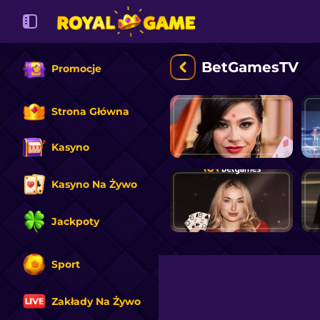
BetGamesTV
Promocje
Lucky 7
Luck
Strona Główna
Kasyno
War of Bets
Whe
Kasyno Na Żywo
Jackpoty
Sport
Zakłady Na Żywo