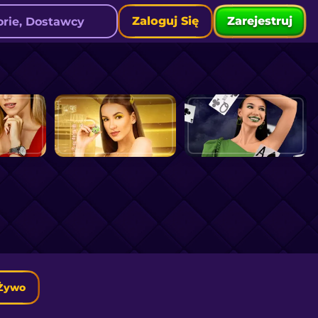
Zaloguj Się
Zarejestruj
orie, Dostawcy
Lucky 5
BetGames - Lobby
 Żywo