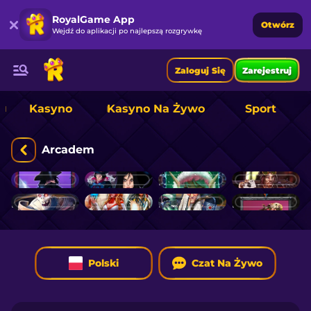
RoyalGame App
Otwórz
Wejdź do aplikacji po najlepszą rozgrywkę
Zaloguj Się
Zarejestruj
Kasyno
Kasyno Na Żywo
Sport
Arcadem
Tap House
The Hatter’s Mad Tea Party
Evil Elf
The Armory
Eternal Night
Guardians Of Inari
Flashback Heroes: 243 Ways
Demon Academy
Polski
Czat Na Żywo