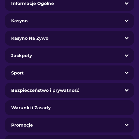
Informacje Ogólne
Kasyno
Kasyno Na Żywo
Jackpoty
Sport
Bezpieczeństwo i prywatność
Warunki i Zasady
Promocje