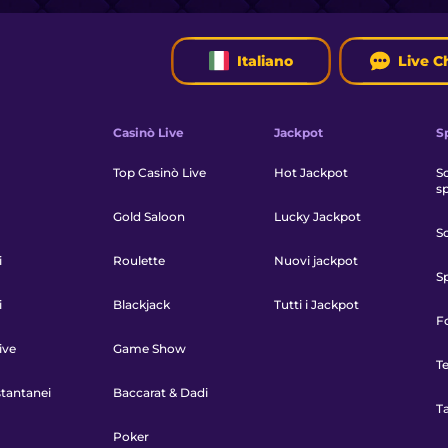
Italiano
Live C
Casinò Live
Jackpot
S
Top Casinò Live
Hot Jackpot
S
sp
Gold Saloon
Lucky Jackpot
S
i
Roulette
Nuovi jackpot
Sp
i
Blackjack
Tutti i Jackpot
F
ive
Game Show
T
stantanei
Baccarat & Dadi
Ta
Poker