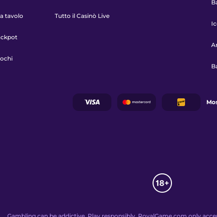
B
a tavolo
Tutto il Casinò Live
I
Jackpot
A
iochi
B
Mos
Gambling can be addictive. Play responsibly. RoyalGame.com only accep