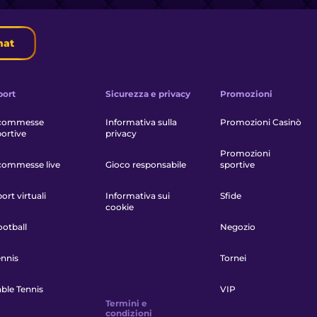
hat
port
Sicurezza e privacy
Promozioni
commesse
Informativa sulla
Promozioni Casinò
ortive
privacy
Promozioni
commesse live
Gioco responsabile
sportive
ort virtuali
Informativa sui
Sfide
cookie
ootball
Negozio
ennis
Tornei
ble Tennis
VIP
Termini e
condizioni