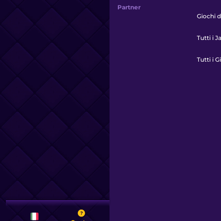
Partner
Giochi d
Tutti i 
Tutti i G