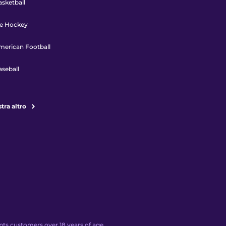
asketball
ce Hockey
merican Football
aseball
tra altro
ts customers over 18 years of age.