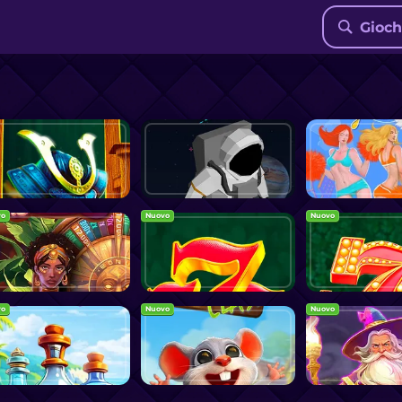
Gioch
urai
JetX
CricketX
vo
Nuovo
Nuovo
l of Destiny
Multi Hot 5 Super Wilds
Multi Hot 5 Delux
vo
Nuovo
Nuovo
le Mania
Cheesy Road Classic
Gates of Merlyn