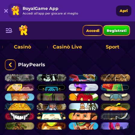
RoyalGame App
Apri
Accedi all'app per giocare al meglio
Accedi
Registrati
Casinò
Casinò Live
Sport
PlayPearls
Asgards Gold
Mafia Story
Las Vegas
Soldiers Fortune
Golden Potion
Music Stage
Penguin Vacation
Golden Stars
Tiki Beach
True 3D Classic Slotmachine
Fruit Loops
The Vikings
Aztec Treasure
Zodiac Signs
Golden Egg Keno
Hallo Wins Day
Vampires
Roll & Ride
Chuggers Pot
Hot Cash Chest
Big Game Hunter
Juice Box
Wild Leprechaun
Awesome 5