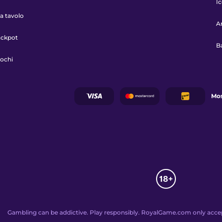
I
a tavolo
A
Jackpot
B
iochi
Mos
Gambling can be addictive. Play responsibly. RoyalGame.com only accep