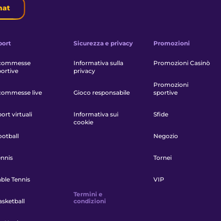
hat
port
Sicurezza e privacy
Promozioni
commesse
Informativa sulla
Promozioni Casinò
ortive
privacy
Promozioni
commesse live
Gioco responsabile
sportive
ort virtuali
Informativa sui
Sfide
cookie
ootball
Negozio
ennis
Tornei
ble Tennis
VIP
Termini e
condizioni
asketball