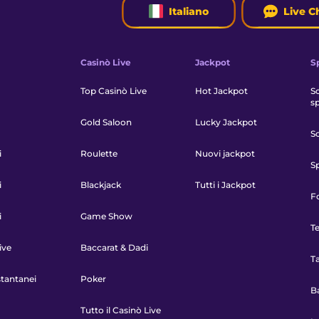
Italiano
Live C
Casinò Live
Jackpot
S
Top Casinò Live
Hot Jackpot
S
sp
Gold Saloon
Lucky Jackpot
S
i
Roulette
Nuovi jackpot
Sp
i
Blackjack
Tutti i Jackpot
F
i
Game Show
T
ive
Baccarat & Dadi
Ta
stantanei
Poker
B
Tutto il Casinò Live