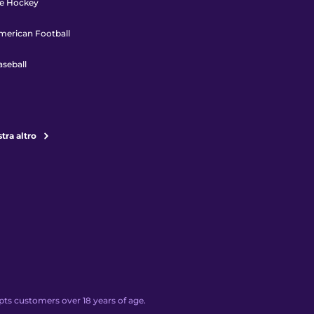
ce Hockey
merican Football
aseball
tra altro
ts customers over 18 years of age.