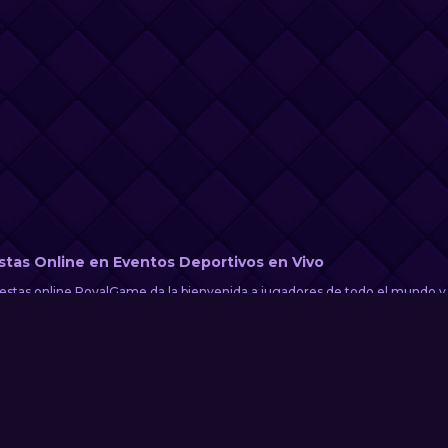
stas Online en Eventos Deportivos en Vivo
estas online RoyalGame da la bienvenida a jugadores de todo el mundo y
n vivo y ciberdeportes.
trar todos los deportes populares o especializados, ya que ofrecemos op
s.
ol, tenis y voleibol hasta boxeo, artes marciales y golf, en RoyalGame podr
nes en vivo aparecen en nuestra página de deportes y están disponibles par