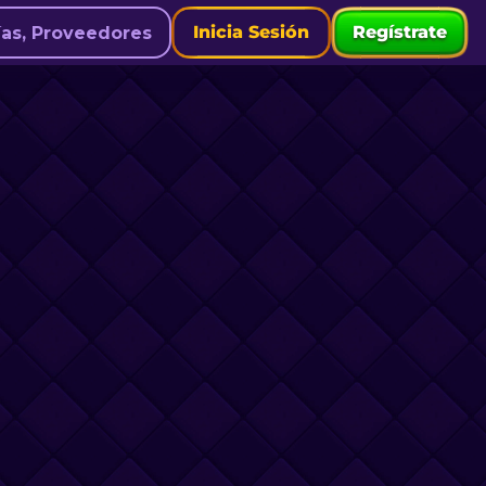
Inicia Sesión
Regístrate
ías, Proveedores