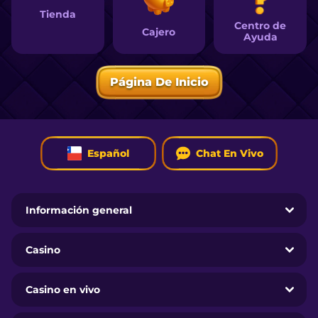
Tienda
Centro de
Cajero
Ayuda
Página De Inicio
Español
Chat En Vivo
Información general
Casino
Casino en vivo