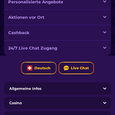
Personalisierte Angebote
Aktionen vor Ort
Cashback
24/7 Live Chat Zugang
Deutsch
Live Chat
Allgemeine Infos
Casino