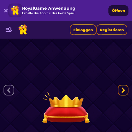
RoyalGame Anwendung
Öffnen
Erhalte die App für das beste Spiel
Einloggen
Registrieren