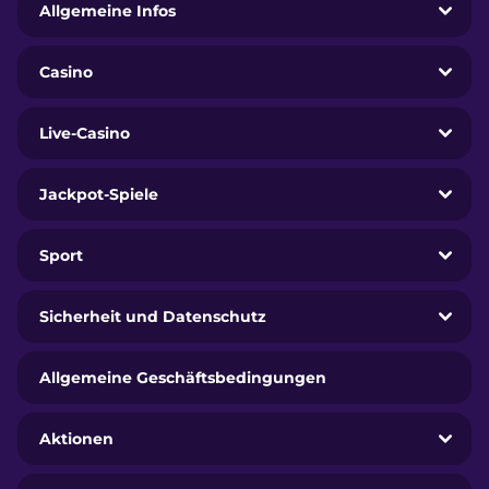
Allgemeine Infos
Casino
Live-Casino
Jackpot-Spiele
Sport
Sicherheit und Datenschutz
Allgemeine Geschäftsbedingungen
Aktionen