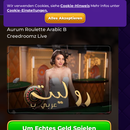
Wir verwenden Cookies, siehe
Cookie-Hinweis
Mehr Infos unter
Cookie-Einstellungen.
Alles Akzeptieren
Aurum Roulette Arabic B
Creedroomz Live
Um Echtes Geld Spielen