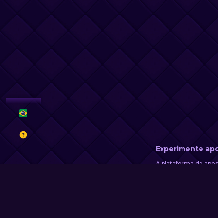
Experimente apo
A plataforma de apo
ao vivo e esportes ci
Todos os desportos 
inúmeros eventos.
Mostrar mais
Desde futebol, beise
chamar sua atenção.