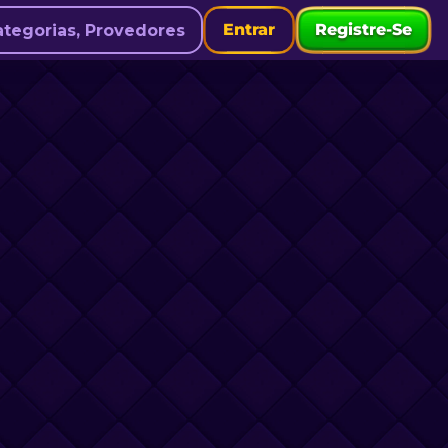
Entrar
Registre-Se
ategorias, Provedores