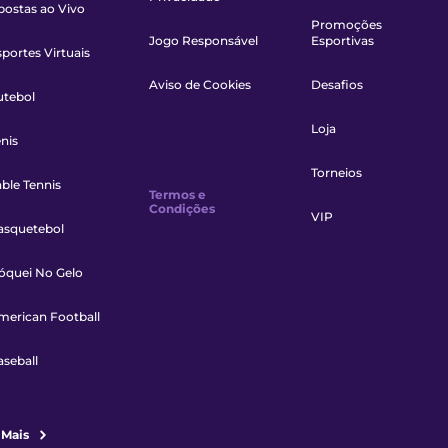
postas ao Vivo
Promoções
Jogo Responsável
Esportivas
portes Virtuais
Aviso de Cookies
Desafios
utebol
Loja
nis
Torneios
ble Tennis
Termos e
Condições
VIP
asquetebol
óquei No Gelo
merican Football
aseball
Mais