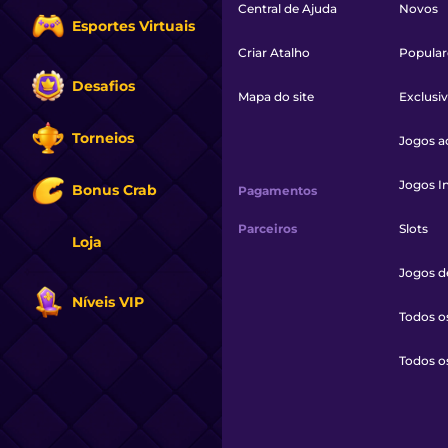
Central de Ajuda
Novos
Esportes Virtuais
Criar Atalho
Popular
Desafios
Mapa do site
Exclusi
Torneios
Jogos a
Jogos I
Bonus Crab
Pagamentos
Parceiros
Slots
Loja
Jogos d
Níveis VIP
Todos o
Todos o