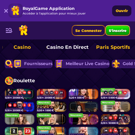
RoyalGame Application
Ouvrir
Accéder à l'application pour mieux jouer
Se Connecter
S'inscrire
Casino
Casino En Direct
Paris Sportifs
Fournisseurs
Meilleur Live Casino
Gold 
Roulette
Nouveau
6
7
23
19
16
5
13
10
7
20
6
17
19
0
14
Speed Roulette
Roulette Germany - Deutsches Roulette
Mega Fire Blaze Roulette Live
Gates of Olympus Roulette
0,10 €
- 20 000 €
0,10 €
- 20 000 €
0,20 €
- 500 €
0,10 €
- 5 000 €
11
20
14
15
13
31
11
0
7
18
1
0
5
31
32
Nouveau
Nouveau
18
5
33
5
3
Mega Roulette
Deutsches Speed Roulette
Vegas Roulette 500x
Gold Roulette
26
22
21
9
1
11
26
16
1
8
23
4
10
4
29
0,10 €
- 20 000 €
0,50 €
- 1 000 €
28
24
31
22
26
Nouveau
Nouveau
Nouveau
10
29
4
32
26
24
26
18
20
31
22
11
12
5
2
7
24
16
0
2
French Roulette
Gold Saloon Roulette
Gravity Roulette
PowerUP Roulette
20
33
23
10
35
0,10 €
- 10 000 €
26
8
18
26
3
Nouveau
34
30
21
23
17
28
5
18
2
34
Dynamic Roulette 120x
Cash Collect Roulette Live
Quantum Roulette Live
Gold Saloon VIP Speed Roulette
9
0
16
16
15