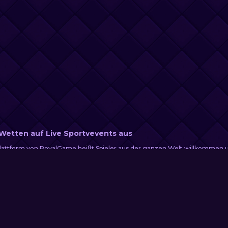
 Wetten auf Live Sportvevents aus
lattform von RoyalGame heißt Spieler aus der ganzen Welt willkommen 
 und Cybersports.
ischensportart ist hier zu finden, denn wir bieten Online Wetten auf unzäh
, Tennis und Volleyball bis hin zu Boxen, Kampfsport und Golf - bei Royal
e fällt.
e sind auf unserer Sportseite aufgelistet und können rund um die Uhr f
 Wettbewerbe und Turniere, auf die du eine Wette platzieren kannst: