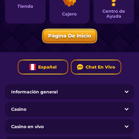
Tienda
Centro de
Cajero
Ayuda
Página De Inicio
Español
Chat En Vivo
Información general
Casino
Casino en vivo