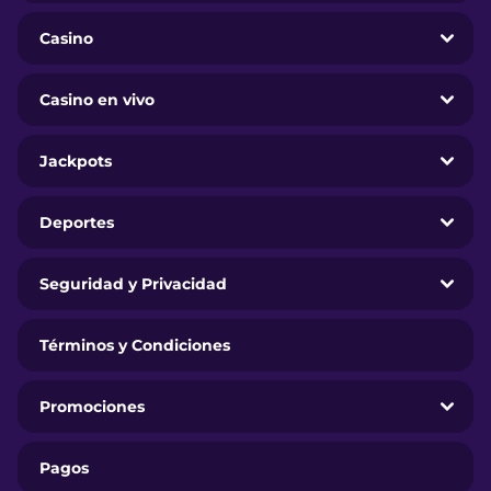
Casino
Casino en vivo
Jackpots
Deportes
Seguridad y Privacidad
Términos y Condiciones
Promociones
Pagos