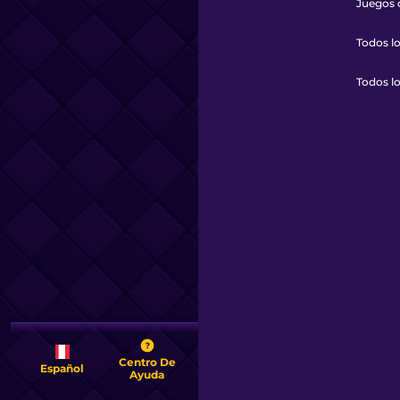
Juegos 
Todos l
Todos l
Centro De
Español
Ayuda