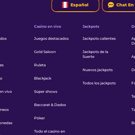
Español
Chat En
Casino en vivo
Jackpots
D
ados
Juegos destacados
Jackpots calientes
A
D
Gold Saloon
Jackpots de la
Suerte
A
es
Ruleta
Nuevos jackpots
De
vo
Blackjack
Todos los jackpots
F
en vivo
Súper shows
Te
Baccarat & Dados
áneos
Ta
Póker
onedas
B
Todo el casino en