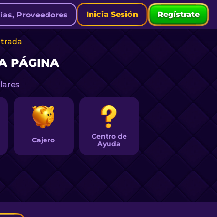
Inicia Sesión
Regístrate
ías, Proveedores
ntrada
A PÁGINA
lares
Centro de
Cajero
Ayuda