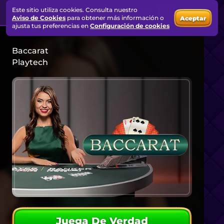
Este sitio utiliza cookies. Consulta nuestro
Aviso de Cookies
para obtener más información o
Aceptar
ajusta tus preferencias en
Configuración de cookies
Baccarat
Playtech
Juega De Verdad