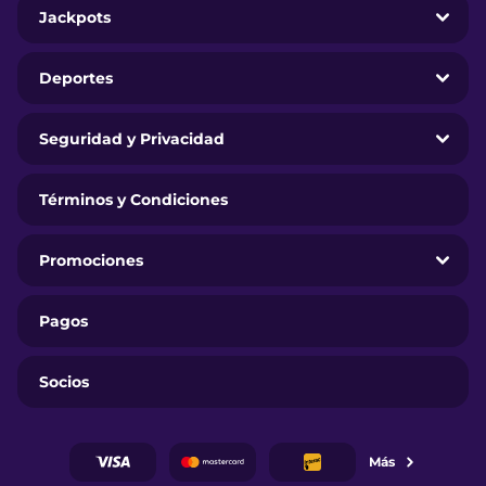
Jackpots
Deportes
Seguridad y Privacidad
Términos y Condiciones
Promociones
Pagos
Socios
Más