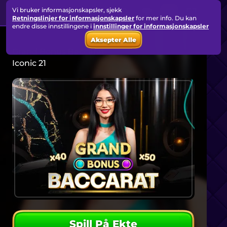
Vi bruker informasjonskapsler, sjekk
Retningslinjer for informasjonskapsler
for mer info. Du kan
endre disse innstillingene i
innstillinger for informasjonskapsler
Aksepter Alle
Grand Bonus Baccarat
Iconic 21
Spill På Ekte