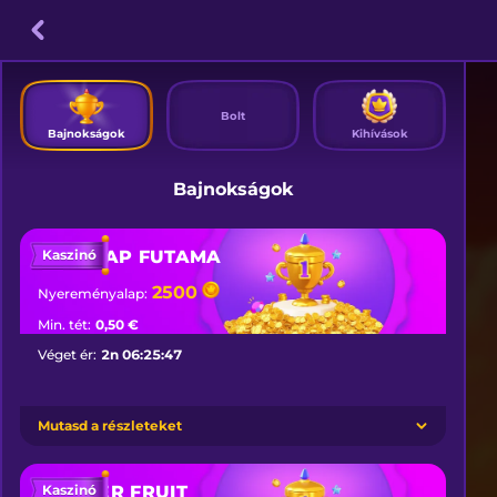
Bolt
Bajnokságok
Kihívások
Bajnokságok
A HÓNAP FUTAMA
Kaszinó
2500
Nyereményalap:
0,50 €
Min. tét:
2n 06:25:47
Véget ér:
Mutasd a részleteket
SUMMER FRUIT
Kaszinó