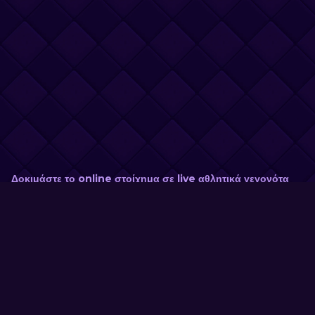
Δοκιμάστε το online στοίχημα σε live αθλητικά γεγονότα
Η online πλατφόρμα στοιχημάτων RoyalGame καλωσορίζει παίκτες από
όλο τον κόσμο και δέχεται στοιχήματα σε δεκάδες live αθλητικές
διοργανώσεις, καθώς και cyber αθλήματα. Κάθε δημοφιλές ή εξειδικευμένο
άθλημα μπορεί να βρεθεί εδώ, επειδή προσφέρουμε ευκαιρίες για online
στοιχήματα σε αμέτρητα γεγονότα. Από το ποδόσφαιρο, το μπέιζμπολ, το
Εμφάνιση περισσότερων
τένις και το βόλεϊ, μέχρι την πυγμαχία, τις πολεμικές τέχνες και το γκολφ, στο
RoyalGame, θα έχετε τη δυνατότητα να στοιχηματίσετε σε οποιοδήποτε
γεγονός σας τραβήξει την προσοχή. Όλες οι live διοργανώσεις παρατίθενται
στη σελίδα μας για τα αθλήματα και είναι διαθέσιμες για online στοιχήματα
24/7.