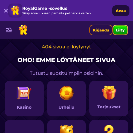
RoyalGame -sovellus
Avaa
Siirry sovellukseen parhaita pelihetkiä varten
Kirjaudu
Liity
404 sivua ei löytynyt
OHO! EMME LÖYTÄNEET SIVUA
Tutustu suosituimpiin osioihin.
Tarjoukset
Kasino
Urheilu