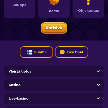
Kauppa
Ohjekeskus
Kassa
Kotisivu
Suomi
Live Chat
Yleistä tietoa
Kasino
Live-kasino