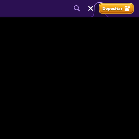
Depositar