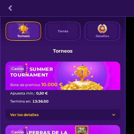
Tienda
Torneos
Desafíos
Torneos
ENJOY SUMMER
Casino
TOURNAMENT
10.000 €
Bote de premios
0,50 €
Apuesta mín.:
13:36:50
Termina en:
Ver los detalles
TRAGAPERRAS DE LA
Casino