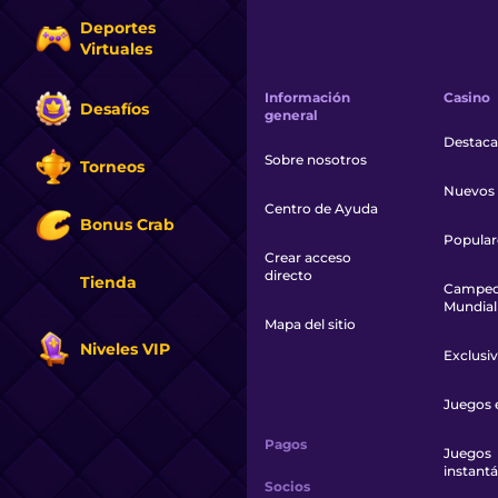
Deportes
Virtuales
Información
Casino
Desafíos
general
Destac
Sobre nosotros
Torneos
Nuevos
Centro de Ayuda
Bonus Crab
Popular
Crear acceso
directo
Tienda
Campeo
Mundial
Mapa del sitio
Niveles VIP
Exclusi
Juegos 
Pagos
Juegos
instant
Socios