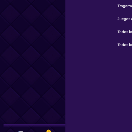
Tragam
Juegos 
Todos l
Todos l