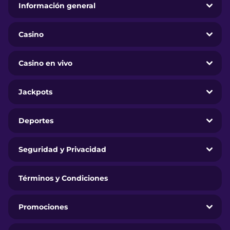
Información general
Casino
Casino en vivo
Jackpots
Deportes
Seguridad y Privacidad
Términos y Condiciones
Promociones