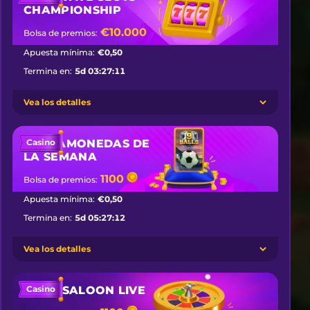
CHAMPIONSHIP
€10.000
Bolsa de premios:
€0,50
Apuesta mínima:
5d 03:27:11
Termina en:
Vea los detalles
TRAGAMONEDAS DE
Casino
LA SEMANA
1100
Bolsa de premios:
€0,50
Apuesta mínima:
5d 05:27:12
Termina en:
Vea los detalles
GOLD SALOON LIVE
Casino