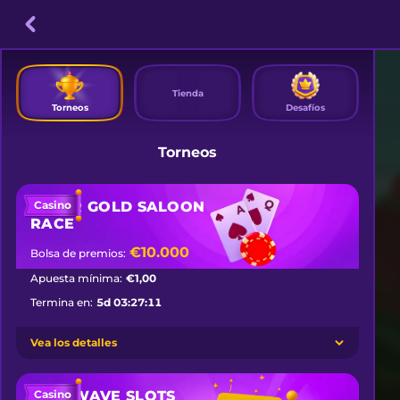
Tienda
Torneos
Desafíos
Torneos
ONAIR GOLD SALOON
Casino
RACE
€10.000
Bolsa de premios:
€1,00
Apuesta mínima:
5d 03:27:11
Termina en:
Vea los detalles
HEATWAVE SLOTS
Casino