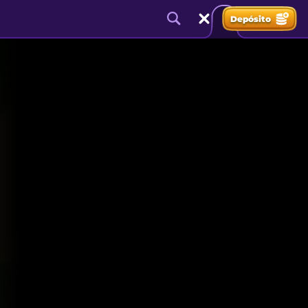
Depósito