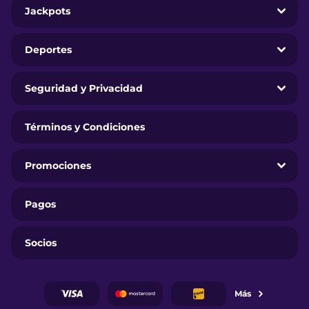
Jackpots
Deportes
Seguridad y Privacidad
Términos y Condiciones
Promociones
Pagos
Socios
Más