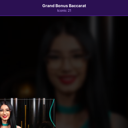
Grand Bonus Baccarat
Iconic 21