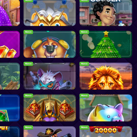
Novo
Novo
3 Pigs of Olympus Bonus Pot
Samba Soccer
Novo
Novo
9 Hot Fruits Stick and Spin 3x3
Wet and Wild Beavers
Xmas Plinko
Novo
Novo
Amazonia Jackpot Hold and Win
Hyena Heist
Savannah Stacks
Novo
Novo
e
Anubis VS Horus: Twin Titans
Piggy Smash 2
Novo
Novo
s Bonus Pot
Wild Woof Returns
3 Pigs of Xmas Bonus Pot 20,000