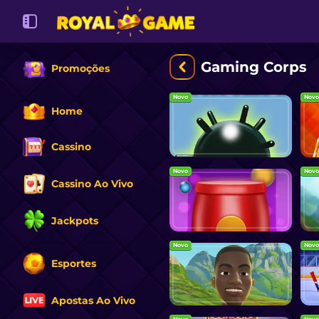
Gaming Corps
Promoções
Novo
Novo
CoinMiner
Supe
Home
Cassino
Novo
Novo
RAMPAGE!
Pad
Cassino Ao Vivo
Jackpots
Novo
Novo
Football Freestyler
Sho
Esportes
Apostas Ao Vivo