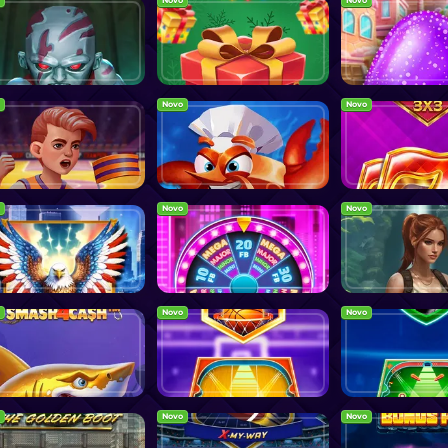
Novo
Novo
s of Hellfire
Xmas Unwrapped
Bonbon Bonanza
Novo
Novo
p Champion
Lobster Hotpot 2 Even Hotter
Novo
Novo
edom Eagle
Plinko 5000
Novo
Novo
s Rewards
Plinko Slam Dunk
Plinkgoal Ultimat
Novo
Novo
alty Champion 2
Quarterback Champion
3 Pots of Potion