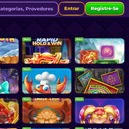
Entrar
Registre-Se
Categorias, Provedores
Novo
Novo
h
Vegas Payouts Rapid Hold & Win
Golden Dragon Wealth
Novo
Novo
Lobster Hotpot
Egypt Bonus Pot
Novo
Novo
ers
Buffalo Bash
Expanding Joker